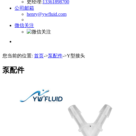
史经理:
13361898700
公司邮箱
henry@ywfluid.com
微信关注
您当前的位置:
首页
->
泵配件
->Y型接头
泵配件